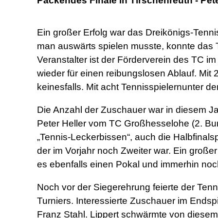
Packendes Finale in Tirschenreuth - Pet
Ein großer Erfolg war das Dreikönigs-Ten
man auswärts spielen musste, konnte das Tu
Veranstalter ist der Förderverein des TC i
wieder für einen reibungslosen Ablauf. Mit 
keinesfalls. Mit acht Tennisspielernunter 
Die Anzahl der Zuschauer war in diesem Jah
Peter Heller vom TC Großhesselohe (2. Bu
„Tennis-Leckerbissen“, auch die Halbfinalsp
der im Vorjahr noch Zweiter war. Ein groß
es ebenfalls einen Pokal und immerhin noch
Noch vor der Siegerehrung feierte der Ten
Turniers. Interessierte Zuschauer im Endsp
Franz Stahl. Lippert schwärmte von diesem s