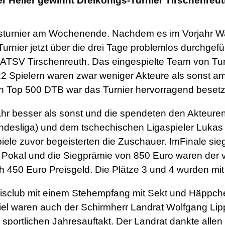
er Heller gewinnt Dreikönigs-Turnier Tirschenreu
nisturnier am Wochenende. Nachdem es im Vorjahr W
rnier jetzt über die drei Tage problemlos durchgefü
m ATSV Tirschenreuth. Das eingespielte Team von Tu
22 Spielern waren zwar weniger Akteure als sonst am 
den Top 500 DTB war das Turnier hervorragend besetz
r besser als sonst und die spendeten den Akteuren v
ndesliga) und dem tschechischen Ligaspieler Luka
iele zuvor begeisterten die Zuschauer. ImFinale siegt
er Pokal und die Siegprämie von 850 Euro waren der
 450 Euro Preisgeld. Die Plätze 3 und 4 wurden mit 
nisclub mit einem Stehempfang mit Sekt und Häppche
iel waren auch der Schirmherr Landrat Wolfgang Lip
portlichen Jahresauftakt. Der Landrat dankte allen Id